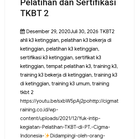
Pelatihan dan Sertifikasi
TKBT 2
Desember 29, 2020Juli 30, 2026
TKBT2
ahli k3 ketinggian
,
pelatihan k3 bekerja di
ketinggian
,
pelatihan k3 ketinggian
,
sertifikasi k3 ketinggian
,
sertifikat k3
ketinggian
,
tempat pelatihan k3
,
training k3
,
training k3 bekerja di ketinggian
,
training k3
di ketinggian
,
training k3 umum
,
training
tkbt 2
https://youtu.be/sxbW5pAj2pohttp://cigmat
raining.co.id/wp-
content/uploads/2021/12/Yuk-intip-
kegiatan-Pelatihan-TKBT-di-PT.-Cigma-
Indonesia-
Didampingi-oleh-orang-