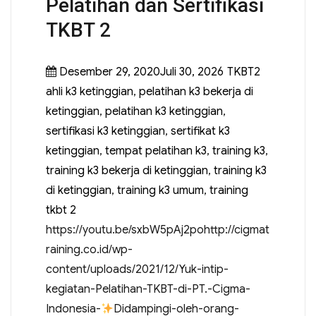
Pelatihan dan Sertifikasi
TKBT 2
Desember 29, 2020Juli 30, 2026
TKBT2
ahli k3 ketinggian
,
pelatihan k3 bekerja di
ketinggian
,
pelatihan k3 ketinggian
,
sertifikasi k3 ketinggian
,
sertifikat k3
ketinggian
,
tempat pelatihan k3
,
training k3
,
training k3 bekerja di ketinggian
,
training k3
di ketinggian
,
training k3 umum
,
training
tkbt 2
https://youtu.be/sxbW5pAj2pohttp://cigmat
raining.co.id/wp-
content/uploads/2021/12/Yuk-intip-
kegiatan-Pelatihan-TKBT-di-PT.-Cigma-
Indonesia-
Didampingi-oleh-orang-