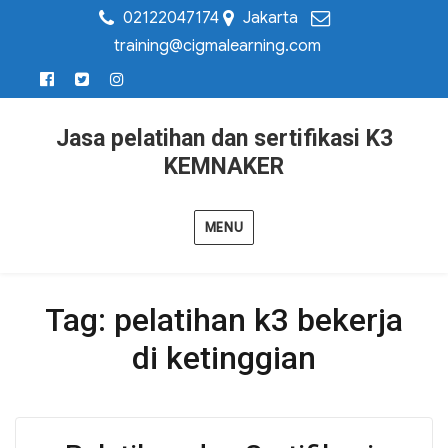
02122047174
Jakarta
training@cigmalearning.com
Jasa pelatihan dan sertifikasi K3
KEMNAKER
MENU
Tag:
pelatihan k3 bekerja
di ketinggian