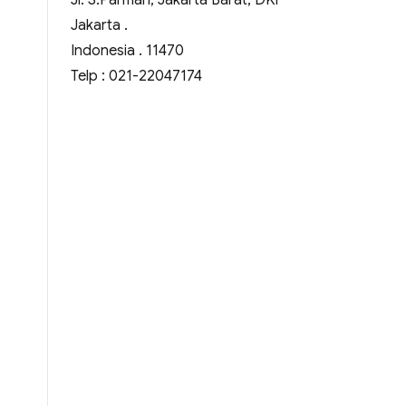
Jl. S.Parman, Jakarta Barat, DKI
Jakarta .
Indonesia . 11470
Telp : 021-22047174