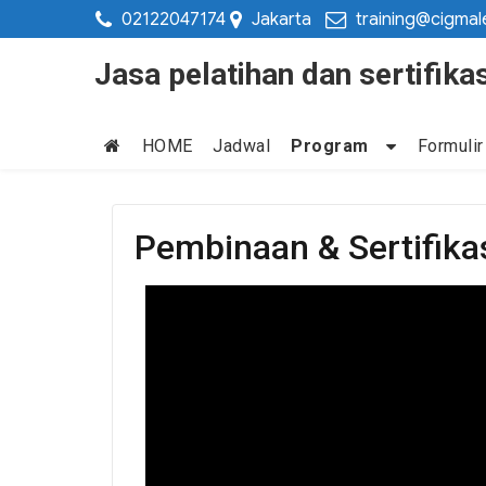
02122047174
Jakarta
training@cigmal
Jasa pelatihan dan sertifi
HOME
Jadwal
Program
Formulir
Pembinaan & Sertifikasi