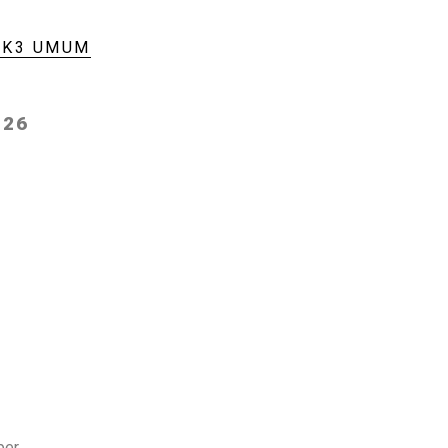
I K3 UMUM
026
ber