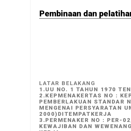
Pembinaan dan pelatihan 
DAFTARKAN REKENAN ANDA
223207-48 ( OFFICE)
LATAR BELAKANG
1.UU NO. 1 TAHUN 1970 T
2.KEPMENAKERTAS NO : KE
PEMBERLAKUAN STANDAR NA
MENGENAI PERSYARATAN UM
2000)DITEMPATKERJA
3.PERMENAKER NO : PER-0
KEWAJIBAN DAN WEWENANG