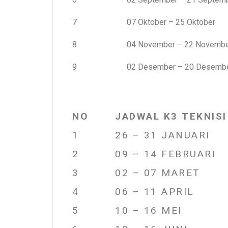
7
07 Oktober – 25 Oktober
8
04 November – 22 Novemb
9
02 Desember – 20 Desemb
NO
JADWAL K3 TEKNISI
1
26 – 31 JANUARI
2
09 – 14 FEBRUARI
3
02 – 07 MARET
4
06 – 11 APRIL
5
10 – 16 MEI