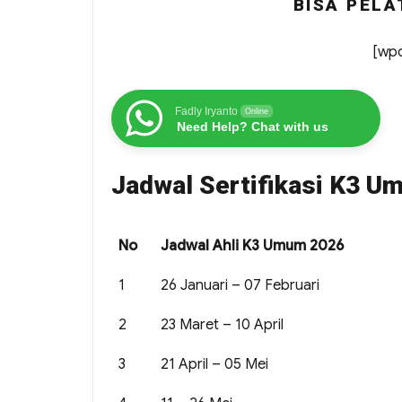
BISA PELA
[wpc
Fadly Iryanto
Online
Need Help? Chat with us
Jadwal Sertifikasi K3 U
No
Jadwal Ahli K3 Umum 2026
1
26 Januari – 07 Februari
2
23 Maret – 10 April
3
21 April – 05 Mei