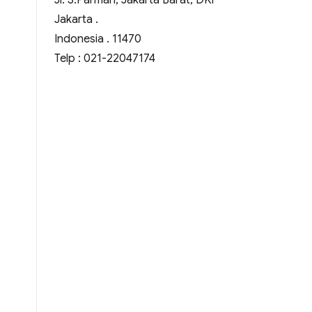
Jl. S.Parman, Jakarta Barat, DKI
Jakarta .
Indonesia . 11470
Telp : 021-22047174