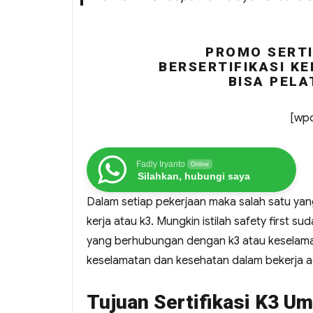
PROMO SERTI
BERSERTIFIKASI KE
BISA PELA
[wpc
Fadly Iryanto
Online
Silahkan, hubungi saya
Dalam setiap pekerjaan maka salah satu ya
kerja atau k3. Mungkin istilah safety first s
yang berhubungan dengan k3 atau keselamat
keselamatan dan kesehatan dalam bekerja ad
Tujuan Sertifikasi K3 U