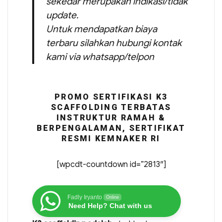
sekedar merupakan indikasi/tidak
update.
Untuk mendapatkan biaya
terbaru silahkan hubungi kontak
kami via whatsapp/telpon
PROMO SERTIFIKASI K3
SCAFFOLDING TERBATAS
INSTRUKTUR RAMAH &
BERPENGALAMAN, SERTIFIKAT
RESMI KEMNAKER RI
[wpcdt-countdown id=”2813″]
Fadly Iryanto
Online
Need Help? Chat with us