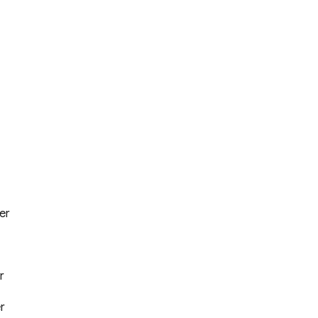
er
r
r