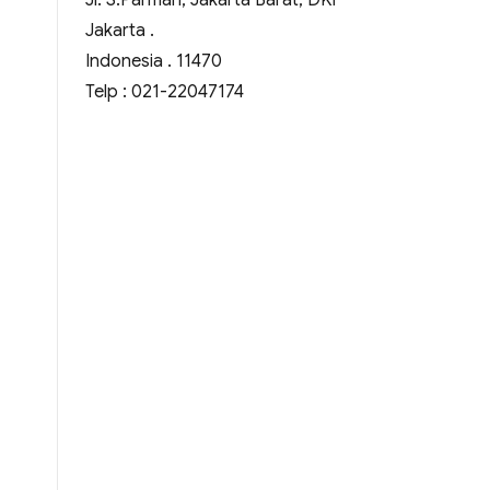
Jl. S.Parman, Jakarta Barat, DKI
Jakarta .
Indonesia . 11470
Telp : 021-22047174