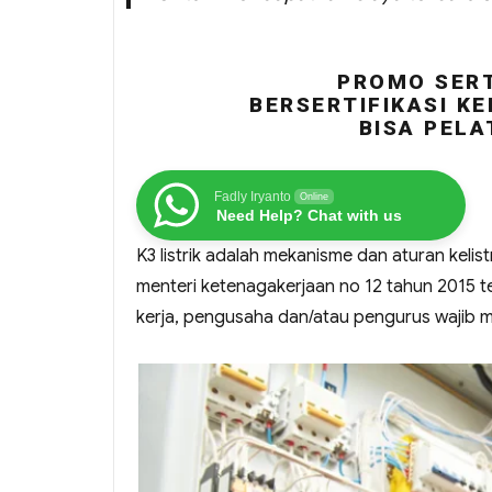
PROMO SERT
BERSERTIFIKASI KE
BISA PELA
Fadly Iryanto
Online
Need Help? Chat with us
K3 listrik adalah mekanisme dan aturan keli
menteri ketenagakerjaan no 12 tahun 2015 te
kerja, pengusaha dan/atau pengurus wajib mel