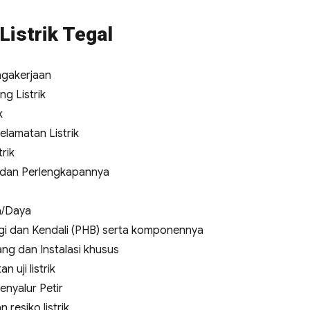
Listrik Tegal
agakerjaan
g Listrik
k
elamatan Listrik
rik
a dan Perlengkapannya
a/Daya
i dan Kendali (PHB) serta komponennya
ng dan Instalasi khusus
uji listrik
enyalur Petir
 resiko listrik