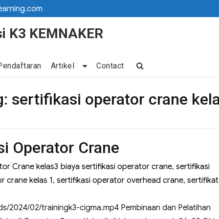
earning.com
kasi K3 KEMNAKER
Pendaftaran
Artikel
Contact
g:
sertifikasi operator crane kel
si Operator Crane
or Crane kelas3
biaya sertifikasi operator crane
,
sertifikasi
or crane kelas 1
,
sertifikasi operator overhead crane
,
sertifikat
ads/2024/02/trainingk3-cigma.mp4 Pembinaan dan Pelatihan