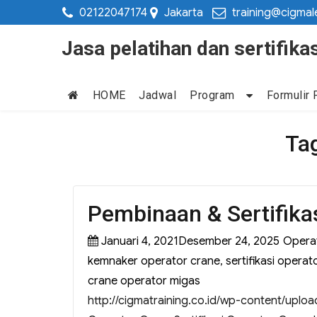
02122047174
Jakarta
training@cigmal
Jasa pelatihan dan sertifi
HOME
Jadwal
Program
Formulir 
Ta
Pembinaan & Sertifika
Januari 4, 2021Desember 24, 2025
Operat
kemnaker operator crane
,
sertifikasi operat
crane operator migas
http://cigmatraining.co.id/wp-content/uplo