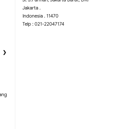
Jl. S.Parman, Jakarta Barat, DKI
Jakarta .
Indonesia . 11470
Telp : 021-22047174
❯
yang