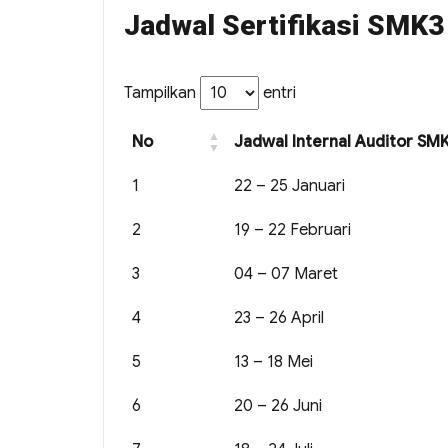
Jadwal Sertifikasi SMK
Tampilkan
entri
No
Jadwal Internal Auditor S
1
22 – 25 Januari
2
19 – 22 Februari
3
04 – 07 Maret
4
23 – 26 April
5
13 – 18 Mei
6
20 – 26 Juni