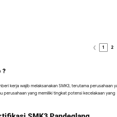
❮
1
2
 ?
beri kerja wajib melaksanakan SMK3, terutama perusahaan 
u perusahaan yang memiliki tingkat potensi kecelakaan yang
ertifikasi SMK3 Pandeglang