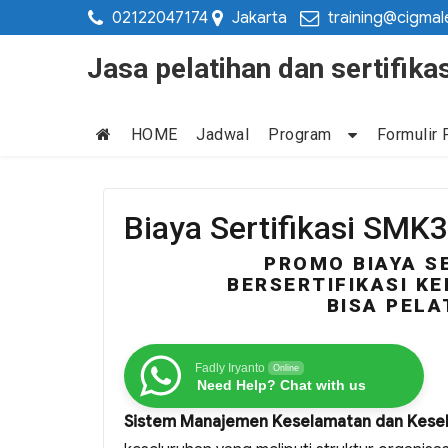
02122047174
Jakarta
training@cigmal
Jasa pelatihan dan sertifi
HOME
Jadwal
Program
Formulir 
Biaya Sertifikasi SMK
PROMO BIAYA S
BERSERTIFIKASI KE
BISA PELA
Fadly Iryanto
Online
Need Help? Chat with us
Sistem Manajemen Keselamatan dan Keseh