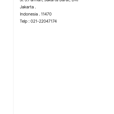
Jl. S.Parman, Jakarta Barat, DKI
Jakarta .
Indonesia . 11470
Telp : 021-22047174