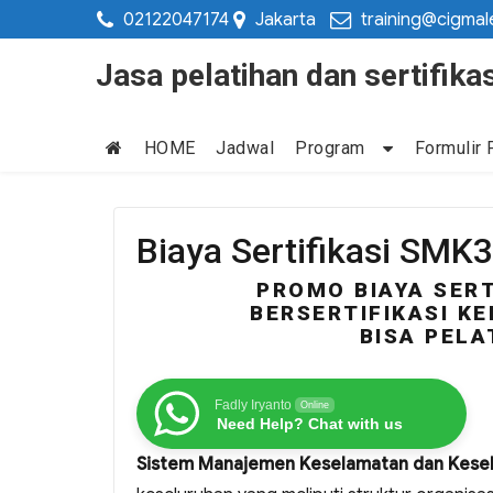
02122047174
Jakarta
training@cigmal
Jasa pelatihan dan sertifi
HOME
Jadwal
Program
Formulir 
Biaya Sertifikasi SMK
PROMO BIAYA SERT
BERSERTIFIKASI KE
BISA PELA
Fadly Iryanto
Online
Need Help? Chat with us
Sistem Manajemen Keselamatan dan Keseh