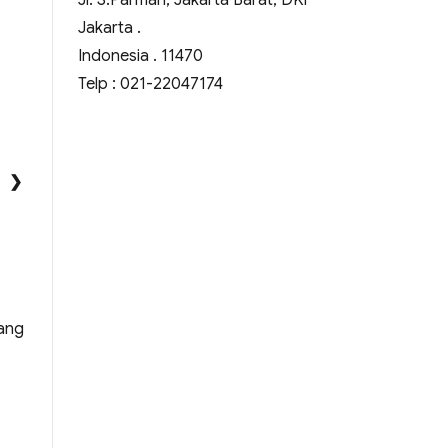
Jl. S.Parman, Jakarta Barat, DKI
Jakarta .
Indonesia . 11470
Telp : 021-22047174
❯
yang