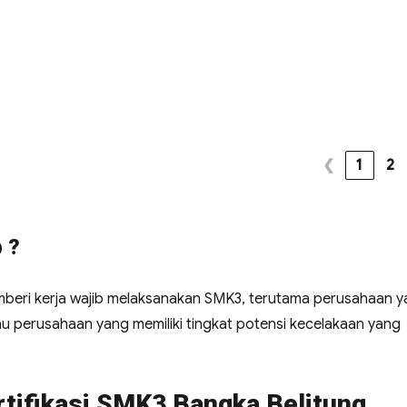
❮
1
2
 ?
beri kerja wajib melaksanakan SMK3, terutama perusahaan 
u perusahaan yang memiliki tingkat potensi kecelakaan yang
rtifikasi SMK3 Bangka Belitung