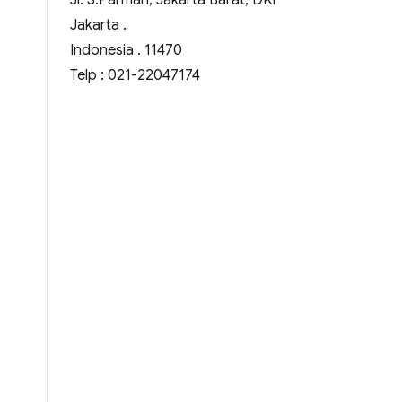
Jl. S.Parman, Jakarta Barat, DKI
Jakarta .
Indonesia . 11470
Telp : 021-22047174