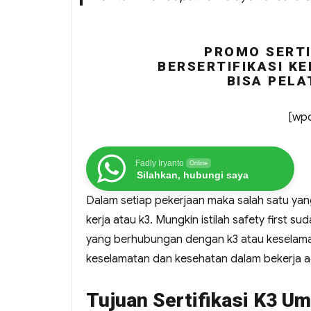
PROMO SERTI
BERSERTIFIKASI KE
BISA PELA
[wpc
Fadly Iryanto
Online
Silahkan, hubungi saya
Dalam setiap pekerjaan maka salah satu ya
kerja atau k3. Mungkin istilah safety first s
yang berhubungan dengan k3 atau keselamat
keselamatan dan kesehatan dalam bekerja ad
Tujuan Sertifikasi K3 U