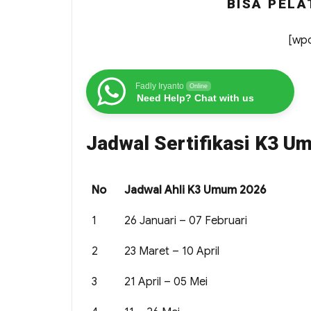
BISA PELA
[wpc
Fadly Iryanto
Online
Need Help? Chat with us
Jadwal Sertifikasi K3 
No
Jadwal Ahli K3 Umum 2026
1
26 Januari – 07 Februari
2
23 Maret – 10 April
3
21 April – 05 Mei