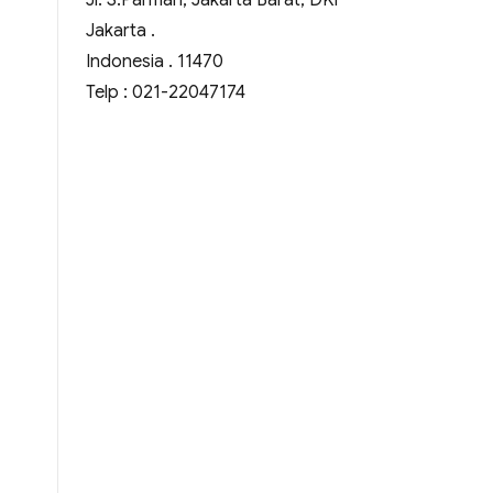
Jl. S.Parman, Jakarta Barat, DKI
Jakarta .
Indonesia . 11470
Telp : 021-22047174