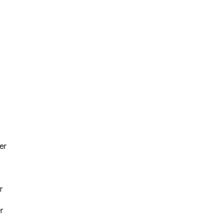
er
r
r