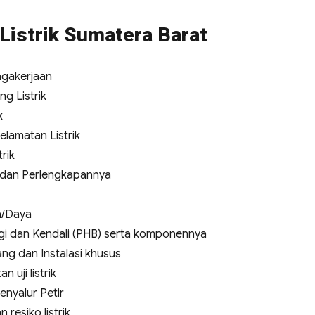
 Listrik Sumatera Barat
agakerjaan
g Listrik
k
elamatan Listrik
rik
a dan Perlengkapannya
a/Daya
i dan Kendali (PHB) serta komponennya
ng dan Instalasi khusus
uji listrik
enyalur Petir
 resiko listrik