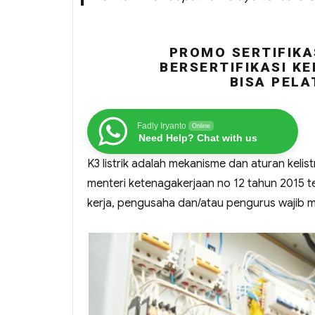
PROMO SERTIFIKA
BERSERTIFIKASI KE
BISA PELA
Fadly Iryanto
Online
Need Help? Chat with us
K3 listrik adalah mekanisme dan aturan keli
menteri ketenagakerjaan no 12 tahun 2015 te
kerja, pengusaha dan/atau pengurus wajib mel