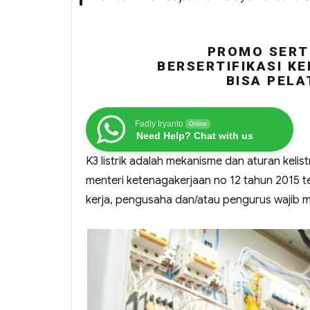
PROMO SERTI
BERSERTIFIKASI KE
BISA PELA
Fadly Iryanto
Online
Need Help? Chat with us
K3 listrik adalah mekanisme dan aturan keli
menteri ketenagakerjaan no 12 tahun 2015 te
kerja, pengusaha dan/atau pengurus wajib mel