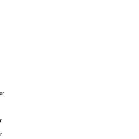
er
r
r