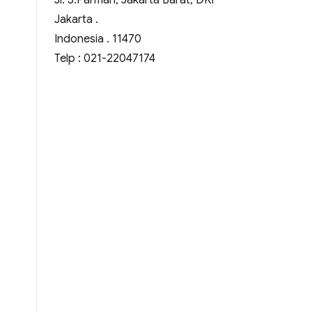
Jl. S.Parman, Jakarta Barat, DKI
Jakarta .
Indonesia . 11470
Telp : 021-22047174