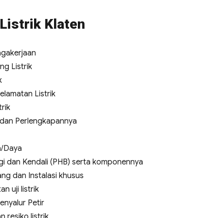
Listrik Klaten
agakerjaan
g Listrik
k
elamatan Listrik
rik
a dan Perlengkapannya
a/Daya
i dan Kendali (PHB) serta komponennya
ng dan Instalasi khusus
uji listrik
enyalur Petir
 resiko listrik