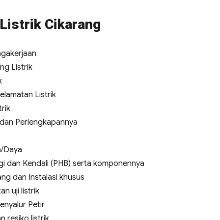
Listrik Cikarang
agakerjaan
g Listrik
k
elamatan Listrik
rik
a dan Perlengkapannya
a/Daya
i dan Kendali (PHB) serta komponennya
ng dan Instalasi khusus
uji listrik
enyalur Petir
 resiko listrik