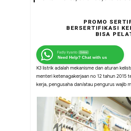
PROMO SERTIF
BERSERTIFIKASI KE
BISA PELA
Fadly Iryanto
Online
Need Help? Chat with us
K3 listrik adalah mekanisme dan aturan keli
menteri ketenagakerjaan no 12 tahun 2015 te
kerja, pengusaha dan/atau pengurus wajib mel