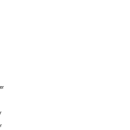
er
r
r