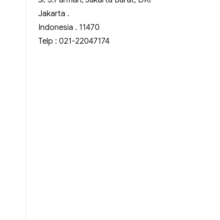
Jl. S.Parman, Jakarta Barat, DKI
Jakarta .
Indonesia . 11470
Telp : 021-22047174