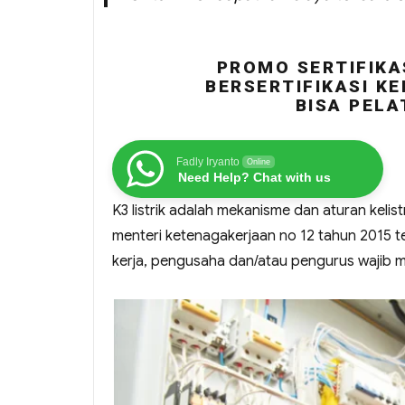
PROMO SERTIFIKA
BERSERTIFIKASI KE
BISA PELA
Fadly Iryanto
Online
Need Help? Chat with us
K3 listrik adalah mekanisme dan aturan keli
menteri ketenagakerjaan no 12 tahun 2015 te
kerja, pengusaha dan/atau pengurus wajib mel