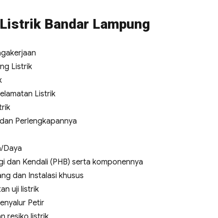
 Listrik Bandar Lampung
agakerjaan
g Listrik
k
elamatan Listrik
rik
a dan Perlengkapannya
a/Daya
i dan Kendali (PHB) serta komponennya
ng dan Instalasi khusus
uji listrik
enyalur Petir
 resiko listrik