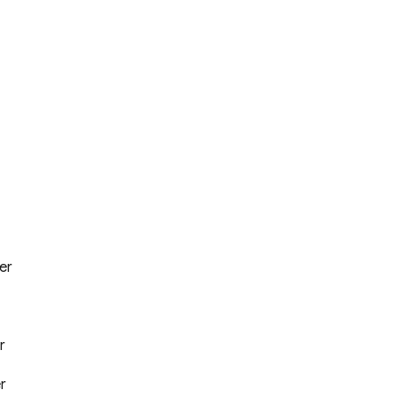
er
r
r