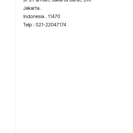
Jl. S.Parman, Jakarta Barat, DKI
Jakarta .
Indonesia . 11470
Telp : 021-22047174