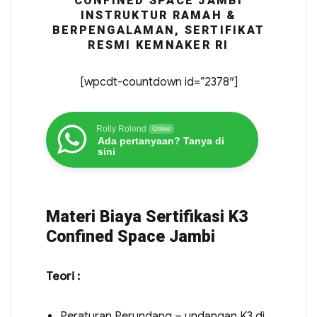
CONFINED SPACE JAMBI
INSTRUKTUR RAMAH &
BERPENGALAMAN, SERTIFIKAT
RESMI KEMNAKER RI
[wpcdt-countdown id=”2378″]
Rolly Rolend
Online
Ada pertanyaan? Tanya di
sini
Materi Biaya Sertifikasi K3
Confined Space Jambi
Teori :
Peraturan Perundang – undangan K3 di