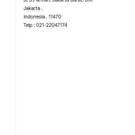
Jl. S.Parman, Jakarta Barat, DKI
Jakarta .
Indonesia . 11470
Telp : 021-22047174