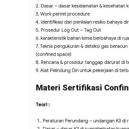
2. Dasar – dasar keselamatan & kesehatan ke
3. Work permit procedure
4. Identifikasi dan penilaian resiko bahaya d
5. Prosedur Log Out – Tag Out
6. karakteristik bahan kimia berbahaya di ru
7. Teknis pengukuran & deteksi gas beracun
(confined space)
8. Rencana & prosedur tanggap darurat di 
9. Alat Pelindung Diri untuk pekerjaan di te
Materi Sertifikasi Conf
Teori :
Peraturan Perundang – undangan K3 di r
Dasar – dasar K3 di ruangterbatas/ruang