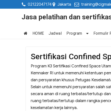
02122047174
Jakarta
training@cigmal
Jasa pelatihan dan sertifi
HOME
Jadwal
Program
Formulir 
Sertifikasi Confined 
Program K3 Sertifikasi Confined Space Ut
Kemnaker RI untuk memenuhi ketentuan peme
dan persyaratan khusus Petugas Keselamat
Selain untuk memenuhi persyaratan salah s
secara aman di ruang terbatas/tertutup da
ruang terbatas/tertutup dalam rangka pence
keselamatan kerja lainnya.