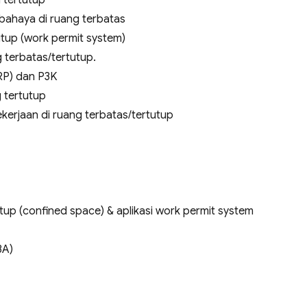
rbahaya di ruang terbatas
tutup (work permit system)
 terbatas/tertutup.
RP) dan P3K
 tertutup
kerjaan di ruang terbatas/tertutup
up (confined space) & aplikasi work permit system
BA)