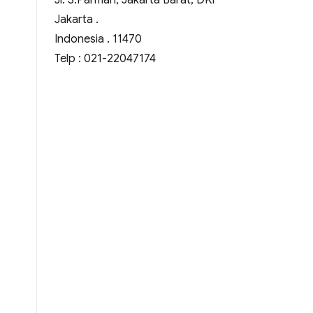
Jl. S.Parman, Jakarta Barat, DKI
Jakarta .
Indonesia . 11470
Telp : 021-22047174