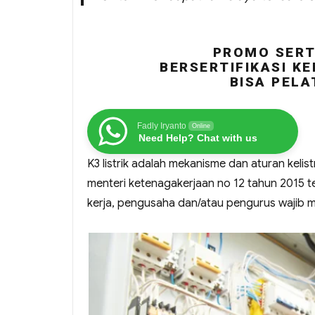
PROMO SERTI
BERSERTIFIKASI KE
BISA PELA
Fadly Iryanto
Online
Need Help? Chat with us
K3 listrik adalah mekanisme dan aturan keli
menteri ketenagakerjaan no 12 tahun 2015 te
kerja, pengusaha dan/atau pengurus wajib mel