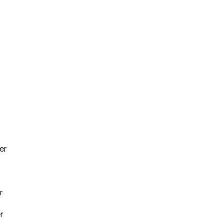
er
r
r