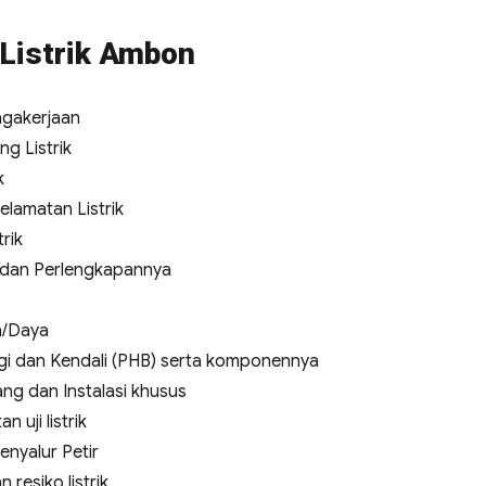
 Listrik Ambon
agakerjaan
g Listrik
k
elamatan Listrik
rik
a dan Perlengkapannya
a/Daya
i dan Kendali (PHB) serta komponennya
ng dan Instalasi khusus
uji listrik
enyalur Petir
 resiko listrik