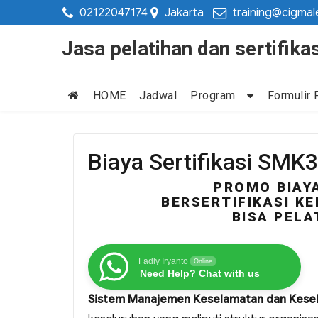
02122047174
Jakarta
training@cigmal
Jasa pelatihan dan sertifi
HOME
Jadwal
Program
Formulir 
Biaya Sertifikasi SMK
PROMO BIAYA
BERSERTIFIKASI KE
BISA PELA
Fadly Iryanto
Online
Need Help? Chat with us
Sistem Manajemen Keselamatan dan Keseh