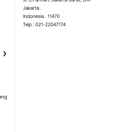
Jl. S.Parman, Jakarta Barat, DKI
Jakarta .
Indonesia . 11470
Telp : 021-22047174
❯
yang