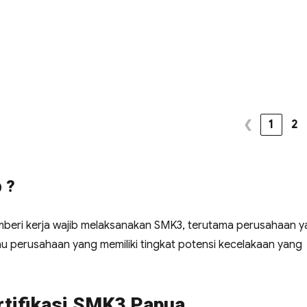
❮
1
2
 ?
beri kerja wajib melaksanakan SMK3, terutama perusahaan 
u perusahaan yang memiliki tingkat potensi kecelakaan yang
rtifikasi SMK3 Papua