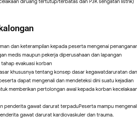
lakaan diruang tertutup/terbatas dan P3K sengatan listrik)
ekalongan
man dan keterampilan kepada peserta mengenai penangana
ngan medis maupun pekerja diperusahaan dan lapangan
 tahap evakuasi korban
dasar khususnya tentang konsep dasar kegawatdaruratan da
eserta dapat mengenali dan mendeteksi dini suatu kejadian
ntuk memberikan pertolongan awal kepada korban kecelakaa
n penderita gawat darurat terpaduPeserta mampu mengenal
derita gawat darurat kardiovaskuler dan trauma.