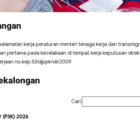
angan
lamatan kerja peraturan menteri tenaga kerja dan transmigr
gan pertama pada kecelakaan di tempat kerja keputusan direk
jaan no.kep.53/djppk/viii/2009
Pekalongan
Cari:
r (P3K) 2026