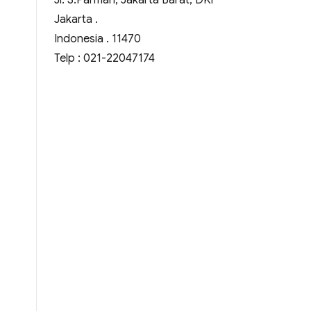
Jl. S.Parman, Jakarta Barat, DKI
Jakarta .
Indonesia . 11470
Telp : 021-22047174