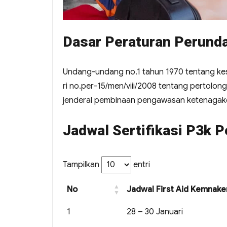
Dasar Peraturan Perund
Undang-undang no.1 tahun 1970 tentang kese
ri no.per-15/men/viii/2008 tentang pertolon
jenderal pembinaan pengawasan ketenagaker
Jadwal Sertifikasi P3k 
Tampilkan
entri
No
Jadwal First Aid Kemnake
1
28 – 30 Januari