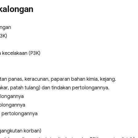
ekalongan
engan
3K)
 kecelakaan (P3K)
n panas, keracunan, paparan bahan kimia, kejang.
akar, patah tulang) dan tindakan pertolongannya.
olongannya
olongannya
 pertolongannya
gangkutan korban)