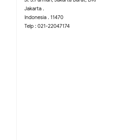
Jl. S.Parman, Jakarta Barat, DKI
Jakarta .
Indonesia . 11470
Telp : 021-22047174