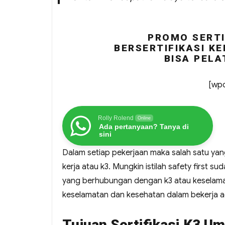
PROMO SERTI
BERSERTIFIKASI KE
BISA PELA
[wpc
Rolly Rolend
Online
Ada pertanyaan? Tanya di
sini
Dalam setiap pekerjaan maka salah satu ya
kerja atau k3. Mungkin istilah safety first s
yang berhubungan dengan k3 atau keselamat
keselamatan dan kesehatan dalam bekerja ad
Tujuan Sertifikasi K3 