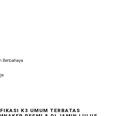
n Berbahaya
ja
FIKASI K3 UMUM TERBATAS
MNAKER RESMI & DI JAMIN LULUS