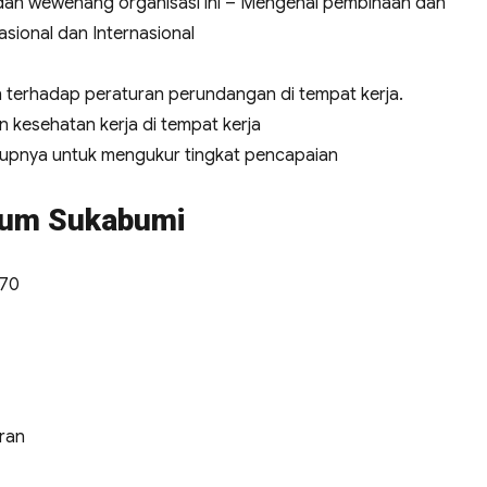
dan wewenang organisasi ini – Mengenal pembinaan dan
sional dan Internasional
terhadap peraturan perundangan di tempat kerja.
 kesehatan kerja di tempat kerja
kupnya untuk mengukur tingkat pencapaian
Umum Sukabumi
970
ran