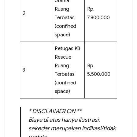
Utama
Ruang
Rp.
2
Terbatas
7.800.000
(confined
space)
Petugas K3
Rescue
Ruang
Rp.
3
Terbatas
5.500.000
(confined
space)
* DISCLAIMER ON **
Biaya di atas hanya ilustrasi,
sekedar merupakan indikasi/tidak
update.