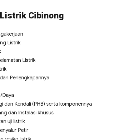
Listrik Cibinong
agakerjaan
g Listrik
k
elamatan Listrik
rik
a dan Perlengkapannya
a/Daya
i dan Kendali (PHB) serta komponennya
ng dan Instalasi khusus
uji listrik
enyalur Petir
 resiko listrik