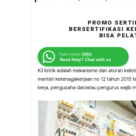
PROMO SERTIF
BERSERTIFIKASI KE
BISA PELA
Fadly Iryanto
Online
Need Help? Chat with us
K3 listrik adalah mekanisme dan aturan keli
menteri ketenagakerjaan no 12 tahun 2015 te
kerja, pengusaha dan/atau pengurus wajib mel