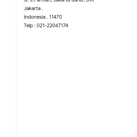
Jl. S.Parman, Jakarta Barat, DKI
Jakarta .
Indonesia . 11470
Telp : 021-22047174