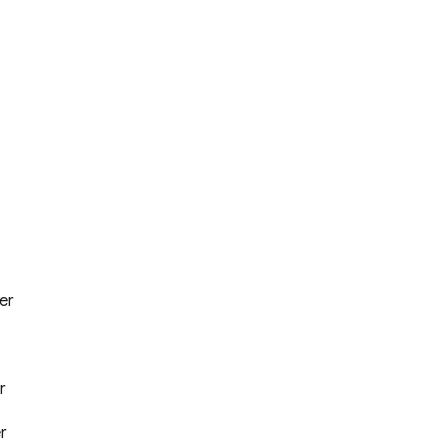
er
r
r