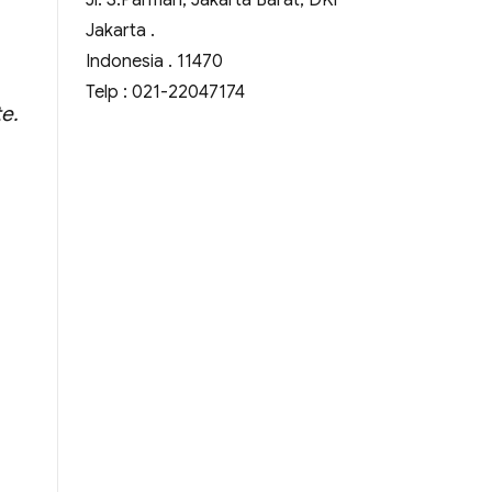
Jl. S.Parman, Jakarta Barat, DKI
Jakarta .
Indonesia . 11470
Telp : 021-22047174
e.