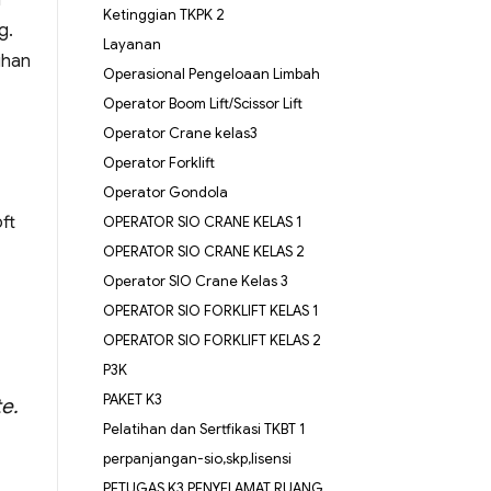
i
Ketinggian TKPK 2
g.
Layanan
ihan
Operasional Pengeloaan Limbah
Operator Boom Lift/Scissor Lift
Operator Crane kelas3
Operator Forklift
Operator Gondola
ft
OPERATOR SIO CRANE KELAS 1
OPERATOR SIO CRANE KELAS 2
Operator SIO Crane Kelas 3
OPERATOR SIO FORKLIFT KELAS 1
OPERATOR SIO FORKLIFT KELAS 2
P3K
PAKET K3
e.
Pelatihan dan Sertfikasi TKBT 1
perpanjangan-sio,skp,lisensi
PETUGAS K3 PENYELAMAT RUANG