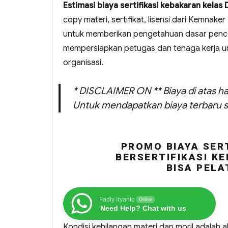
Estimasi biaya sertifikasi kebakaran kelas
copy materi, sertifikat, lisensi dari Kemnake
untuk memberikan pengetahuan dasar pence
mempersiapkan petugas dan tenaga kerja u
organisasi.
* DISCLAIMER ON ** Biaya di atas ha
Untuk mendapatkan biaya terbaru s
PROMO BIAYA SERT
BERSERTIFIKASI KE
BISA PELA
Fadly Iryanto
Online
Need Help? Chat with us
Kondisi kehilangan materi dan moril adalah