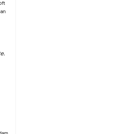
oft
uan
e.
adam