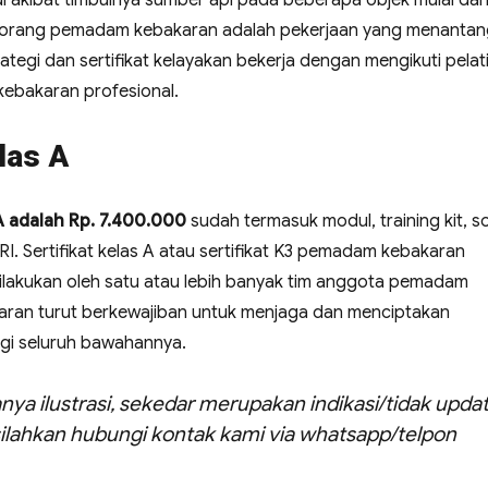
i akibat timbulnya sumber api pada beberapa objek mulai dar
eorang pemadam kebakaran adalah pekerjaan yang menantan
tegi dan sertifikat kelayakan bekerja dengan mengikuti pelat
kebakaran profesional.
las A
 A adalah Rp. 7.400.000
sudah termasuk modul, training kit, so
r RI. Sertifikat kelas A atau sertifikat K3 pemadam kebakaran
lakukan oleh satu atau lebih banyak tim anggota pemadam
aran turut berkewajiban untuk menjaga dan menciptakan
agi seluruh bawahannya.
nya ilustrasi, sekedar merupakan indikasi/tidak updat
ilahkan hubungi kontak kami via whatsapp/telpon