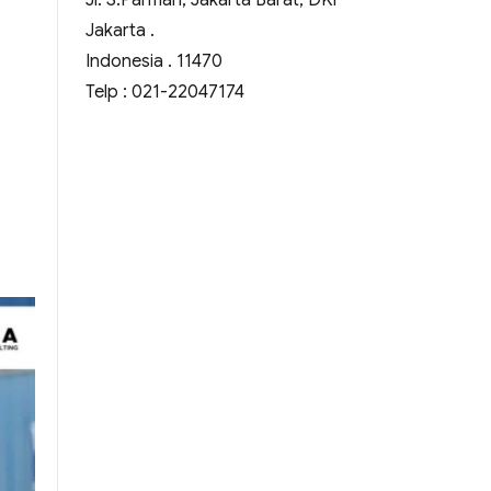
Jl. S.Parman, Jakarta Barat, DKI
Jakarta .
Indonesia . 11470
Telp : 021-22047174