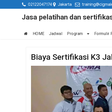
02122047174
Jakarta
training@cigmal
Jasa pelatihan dan sertifi
HOME
Jadwal
Program
Formulir 
Biaya Sertifikasi K3 J