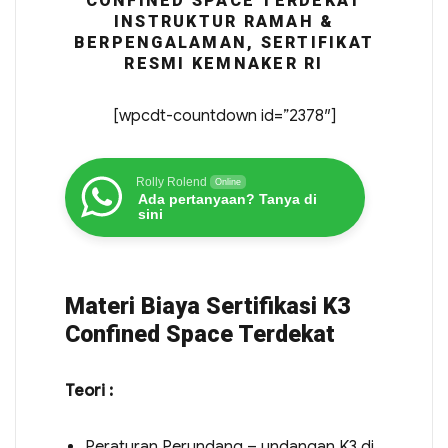
CONFINED SPACE TERDEKAT
INSTRUKTUR RAMAH &
BERPENGALAMAN, SERTIFIKAT
RESMI KEMNAKER RI
[wpcdt-countdown id=”2378″]
Rolly Rolend
Online
Ada pertanyaan? Tanya di
sini
Materi Biaya Sertifikasi K3
Confined Space Terdekat
Teori :
Peraturan Perundang – undangan K3 di