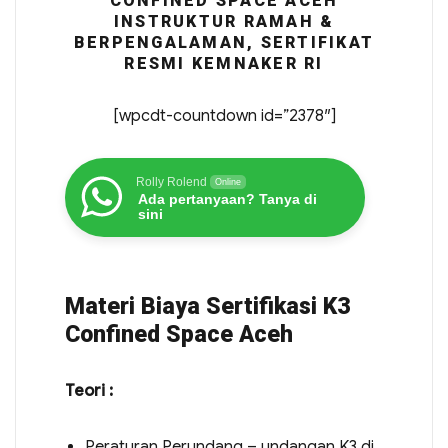
CONFINED SPACE ACEH
INSTRUKTUR RAMAH &
BERPENGALAMAN, SERTIFIKAT
RESMI KEMNAKER RI
[wpcdt-countdown id=”2378″]
Rolly Rolend
Online
Ada pertanyaan? Tanya di
sini
Materi Biaya Sertifikasi K3
Confined Space Aceh
Teori :
Peraturan Perundang – undangan K3 di