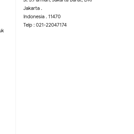
Jl. S.Parman, Jakarta Barat, DKI
Jakarta .
Indonesia . 11470
Telp : 021-22047174
uk