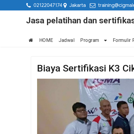
02122047174
Jakarta
training@cigmal
Jasa pelatihan dan sertifi
HOME
Jadwal
Program
Formulir 
Biaya Sertifikasi K3 C