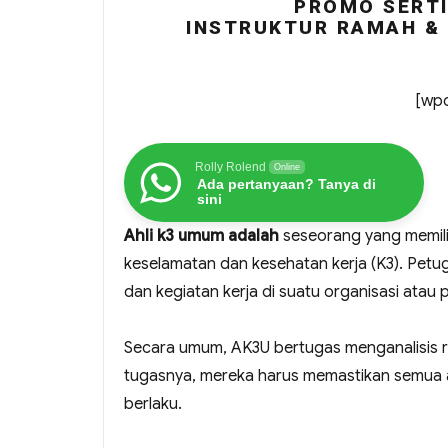
PROMO SERTI
INSTRUKTUR RAMAH & 
[wpc
Rolly Rolend
Online
Ada pertanyaan? Tanya di
sini
Ahli k3 umum adalah
seseorang yang memili
keselamatan dan kesehatan kerja (K3). Pet
dan kegiatan kerja di suatu organisasi ata
Secara umum, AK3U bertugas menganalisis ri
tugasnya, mereka harus memastikan semua a
berlaku.