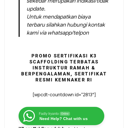
sekedar merupakan indikasi/tidak
update.
Untuk mendapatkan biaya
terbaru silahkan hubungi kontak
kami via whatsapp/telpon
PROMO SERTIFIKASI K3
SCAFFOLDING TERBATAS
INSTRUKTUR RAMAH &
BERPENGALAMAN, SERTIFIKAT
RESMI KEMNAKER RI
[wpcdt-countdown id=”2813″]
Fadly Iryanto
Online
Need Help? Chat with us