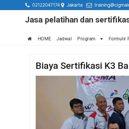
02122047174
Jakarta
training@cigmal
Jasa pelatihan dan sertifi
HOME
Jadwal
Program
Formulir 
Biaya Sertifikasi K3 B