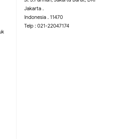
Jl. S.Parman, Jakarta Barat, DKI
Jakarta .
Indonesia . 11470
Telp : 021-22047174
uk