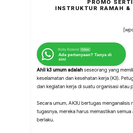
PROMO SERTI
INSTRUKTUR RAMAH & 
[wpc
Rolly Rolend
Online
Ada pertanyaan? Tanya di
sini
Ahli k3 umum adalah
seseorang yang memili
keselamatan dan kesehatan kerja (K3). Pet
dan kegiatan kerja di suatu organisasi ata
Secara umum, AK3U bertugas menganalisis ri
tugasnya, mereka harus memastikan semua a
berlaku.