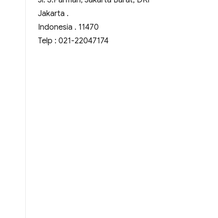
Jl. S.Parman, Jakarta Barat, DKI
Jakarta .
Indonesia . 11470
Telp : 021-22047174