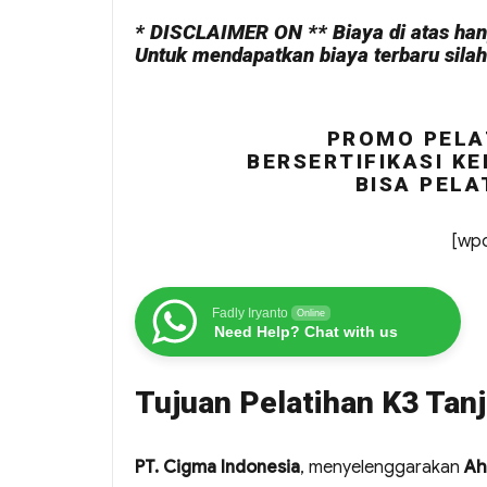
* DISCLAIMER ON ** Biaya di atas hany
Untuk mendapatkan biaya terbaru sila
PROMO PELA
BERSERTIFIKASI KE
BISA PELA
[wpc
Fadly Iryanto
Online
Need Help? Chat with us
Tujuan Pelatihan K3 Tan
PT. Cigma Indonesia
, menyelenggarakan
Ah