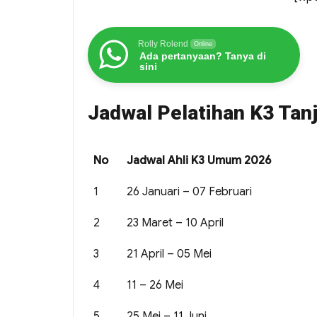
Rolly Rolend
Online
Ada pertanyaan? Tanya di
sini
Jadwal Pelatihan K3 Tan
No
Jadwal Ahli K3 Umum 2026
1
26 Januari – 07 Februari
2
23 Maret – 10 April
3
21 April – 05 Mei
4
11 – 26 Mei
5
25 Mei – 11 Juni