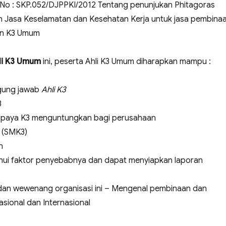
No : SKP.052/DJPPKI/2012 Tentang penunjukan Phitagoras
n Jasa Keselamatan dan Kesehatan Kerja untuk jasa pembina
an K3 Umum
hli K3 Umum
ini, peserta Ahli K3 Umum diharapkan mampu :
gung jawab
Ahli K3
3
upaya K3 menguntungkan bagi perusahaan
 (SMK3)
n
hui faktor penyebabnya dan dapat menyiapkan laporan
dan wewenang organisasi ini – Mengenal pembinaan dan
sional dan Internasional