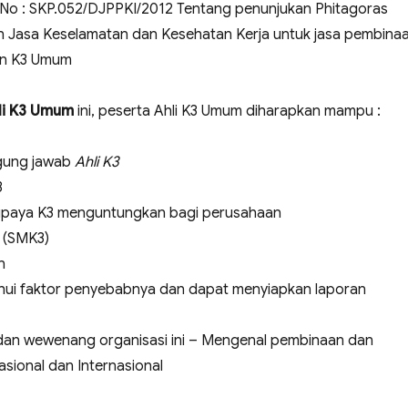
No : SKP.052/DJPPKI/2012 Tentang penunjukan Phitagoras
n Jasa Keselamatan dan Kesehatan Kerja untuk jasa pembina
an K3 Umum
hli K3 Umum
ini, peserta Ahli K3 Umum diharapkan mampu :
gung jawab
Ahli K3
3
upaya K3 menguntungkan bagi perusahaan
 (SMK3)
n
hui faktor penyebabnya dan dapat menyiapkan laporan
dan wewenang organisasi ini – Mengenal pembinaan dan
sional dan Internasional