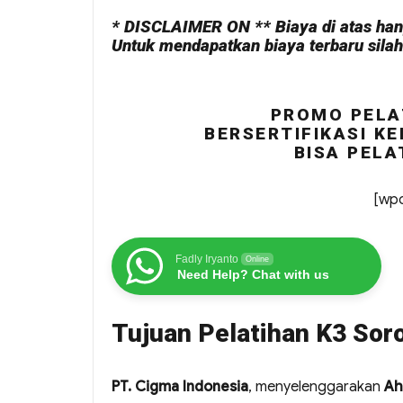
* DISCLAIMER ON ** Biaya di atas hany
Untuk mendapatkan biaya terbaru sila
PROMO PELA
BERSERTIFIKASI KE
BISA PELA
[wpc
Fadly Iryanto
Online
Need Help? Chat with us
Tujuan Pelatihan K3 Sor
PT. Cigma Indonesia
, menyelenggarakan
Ah