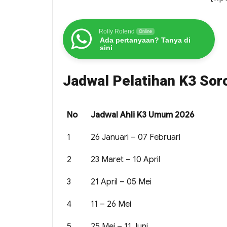
Rolly Rolend
Online
Ada pertanyaan? Tanya di
sini
Jadwal Pelatihan K3 Sor
No
Jadwal Ahli K3 Umum 2026
1
26 Januari – 07 Februari
2
23 Maret – 10 April
3
21 April – 05 Mei
4
11 – 26 Mei
5
25 Mei – 11 Juni