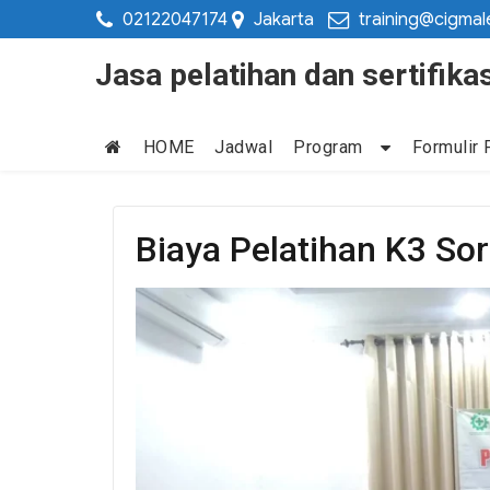
02122047174
Jakarta
training@cigmal
Jasa pelatihan dan sertifi
HOME
Jadwal
Program
Formulir 
Biaya Pelatihan K3 So