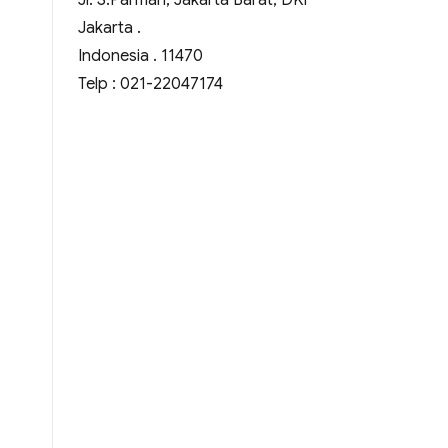
Jl. S.Parman, Jakarta Barat, DKI
Jakarta .
Indonesia . 11470
Telp : 021-22047174