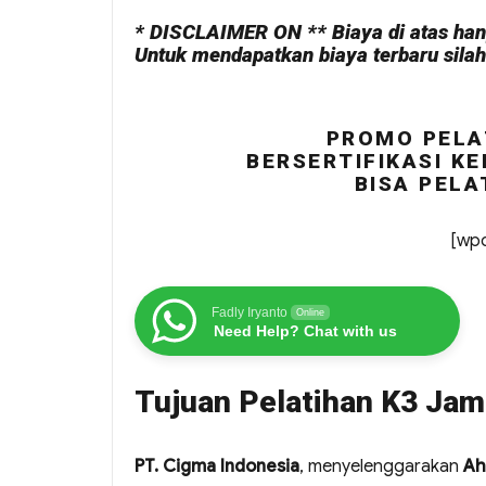
* DISCLAIMER ON ** Biaya di atas hany
Untuk mendapatkan biaya terbaru sila
PROMO PELA
BERSERTIFIKASI KE
BISA PELA
[wpc
Fadly Iryanto
Online
Need Help? Chat with us
Tujuan Pelatihan K3 Jam
PT. Cigma Indonesia
, menyelenggarakan
Ah