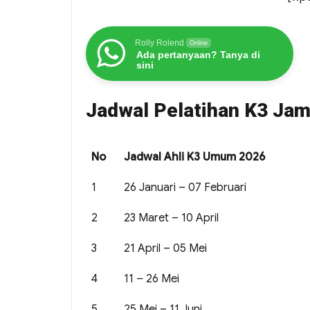
Rolly Rolend
Online
Ada pertanyaan? Tanya di
sini
Jadwal Pelatihan K3 Jam
No
Jadwal Ahli K3 Umum 2026
1
26 Januari – 07 Februari
2
23 Maret – 10 April
3
21 April – 05 Mei
4
11 – 26 Mei
5
25 Mei – 11 Juni