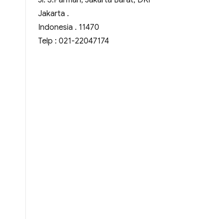
Jl. S.Parman, Jakarta Barat, DKI
Jakarta .
Indonesia . 11470
Telp : 021-22047174