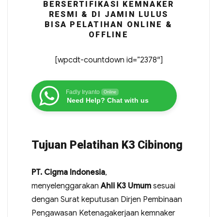
BERSERTIFIKASI KEMNAKER
RESMI & DI JAMIN LULUS
BISA PELATIHAN ONLINE &
OFFLINE
[wpcdt-countdown id=”2378″]
Fadly Iryanto
Online
Need Help? Chat with us
Tujuan Pelatihan K3 Cibinong
PT. Cigma Indonesia
,
menyelenggarakan
Ahli K3 Umum
sesuai
dengan Surat keputusan Dirjen Pembinaan
Pengawasan Ketenagakerjaan kemnaker